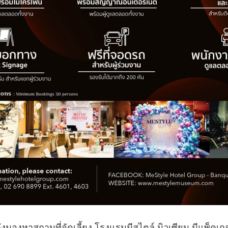
งมองหาสถานที่จัดเลี้ยง โรงแรมมีสไตล์ มิวเซียม มีแพ็คเกจจ