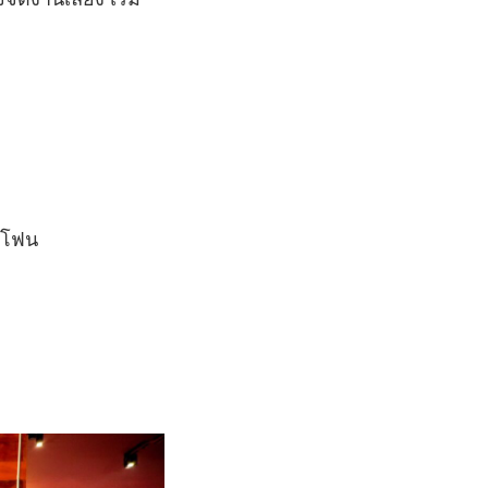
ครโฟน